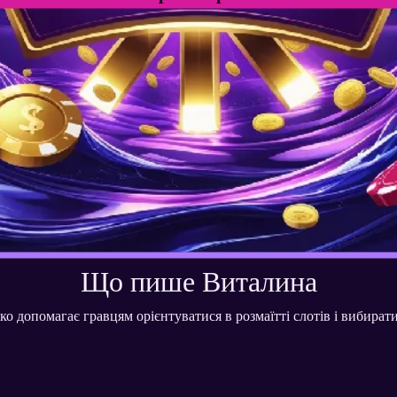
Що пише Виталина
о допомагає гравцям орієнтуватися в розмаїтті слотів і вибирати