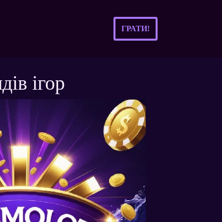
ГРАТИ!
дів ігор