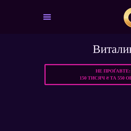
Виталин
НЕ ПРОҐАВТЕ:
150 ТИСЯЧ ₴ ТА 550 