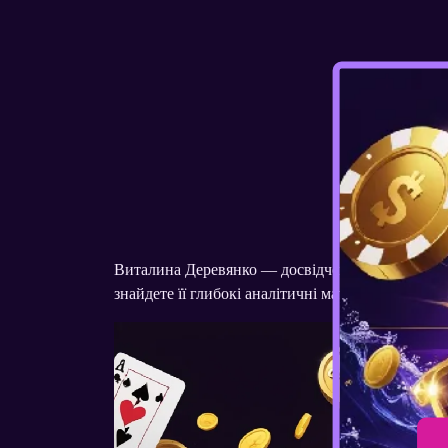
Виталина Деревянко — досвідчена оглядачка онлай
знайдете її глибокі аналітичні матеріали, чесні