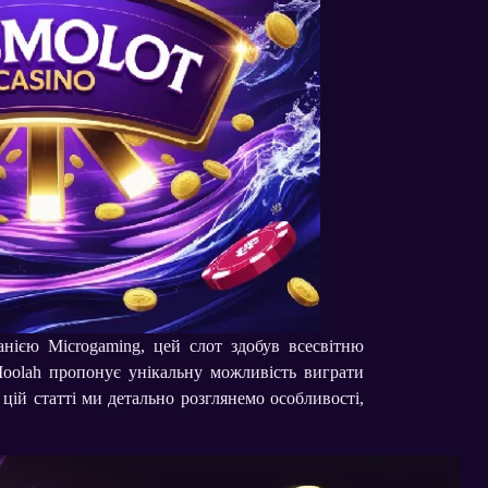
анією Microgaming, цей слот здобув всесвітню
oolah пропонує унікальну можливість виграти
й статті ми детально розглянемо особливості,