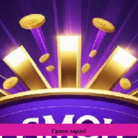
ливості та Механіка Гри Mega M
тематикою, яка відображена у барвистому дизайні та символах
но низький показник віддачі, Mega Moolah компенсує це вели
робить гру такою привабливою для гравців, які мріють про великі
е розмір ставки (від мінімальної до максимальної), крутите бара
 тварин, таких як леви, слони, жирафи, зебри та антилопи.
ю Wild-символу, замінюючи інші символи для формування виграш
Грати зараз!