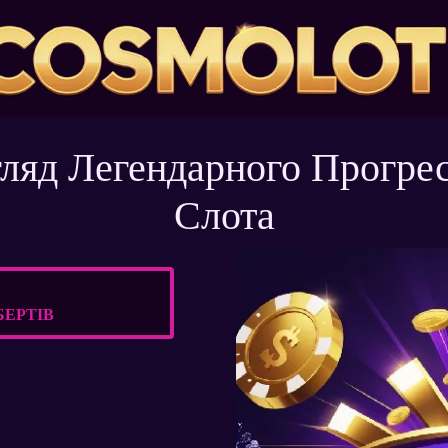
ляд Легендарного Прогре
Слота
ОБЕРТІВ