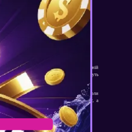
oolah
 диких тварин. Слот має 5 барабанів, 25 ліній
чезними прогресивними джекпотами, які можуть
 виграші.
бани та чекаєте на виграшні комбінації. Символи
 Кожен символ має свій коефіцієнт виплат, а
них комбінацій.